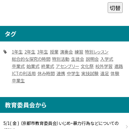
切替
タグ
1年生
2年生
3年生
授業
演奏会
練習
特別レッスン
総合的な探究の時間
特別活動
生徒会
説明会
入学式
卒業式
始業式
終業式
アセンブリー
文化祭
校外学習
進路
ICTの利活用
休み時間
連携
中学生
実技試験
遠足
体験
卒業生
教育委員会から
5/1( 金 ) （京都市教育委員会）いじめ・暴力行為などについての