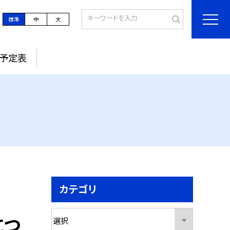
標準
中
大
予定表
カテゴリ
につ