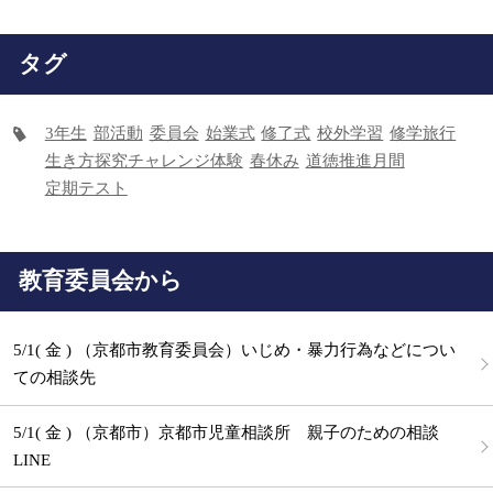
タグ
3年生
部活動
委員会
始業式
修了式
校外学習
修学旅行
生き方探究チャレンジ体験
春休み
道徳推進月間
定期テスト
教育委員会から
5/1( 金 ) （京都市教育委員会）いじめ・暴力行為などについ
ての相談先
5/1( 金 ) （京都市）京都市児童相談所 親子のための相談
LINE