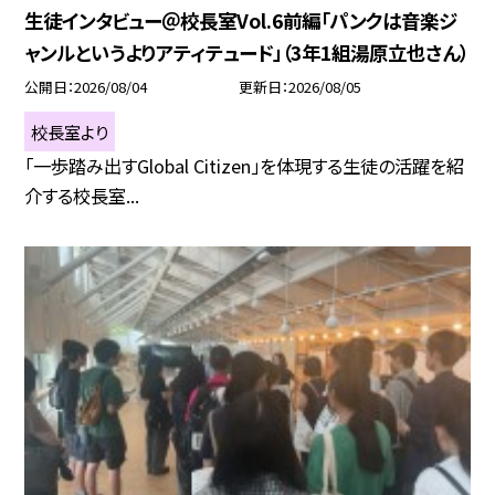
生徒インタビュー＠校長室Vol.6前編「パンクは音楽ジ
ャンルというよりアティテュード」（3年1組湯原立也さん）
公開日
2026/08/04
更新日
2026/08/05
校長室より
「一歩踏み出すGlobal Citizen」を体現する生徒の活躍を紹
介する校長室...