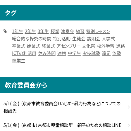
タグ
1年生
2年生
3年生
授業
演奏会
練習
特別レッスン
総合的な探究の時間
特別活動
生徒会
説明会
入学式
卒業式
始業式
終業式
アセンブリー
文化祭
校外学習
進路
ICTの利活用
休み時間
連携
中学生
実技試験
遠足
体験
卒業生
教育委員会から
5/1( 金 ) （京都市教育委員会）いじめ・暴力行為などについての
相談先
5/1( 金 ) （京都市）京都市児童相談所 親子のための相談LINE