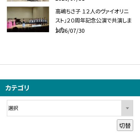
高嶋ちさ子 １２人のヴァイオリニ
スト」２０周年記念公演で共演しま
した
2026/07/30
カテゴリ
切替