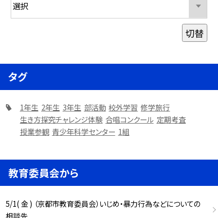
切替
タグ
1年生
2年生
3年生
部活動
校外学習
修学旅行
生き方探究チャレンジ体験
合唱コンクール
定期考査
授業参観
青少年科学センター
1組
教育委員会から
5/1( 金 ) （京都市教育委員会）いじめ・暴力行為などについての
相談先