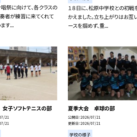
合唱祭に向けて、各クラスの
１８日に、松原中学校との初戦
伴奏者が練習に来てくれて
かえました。立ち上がりはお互
す...
ースを掴めず、重...
 女子ソフトテニスの部
夏季大会 卓球の部
07/21
公開日
2026/07/21
07/21
更新日
2026/07/21
学校の様子