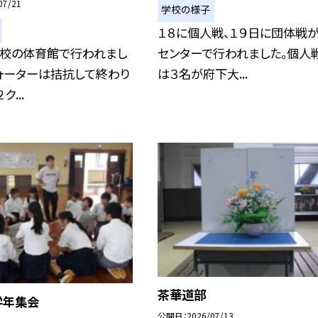
07/21
学校の様子
１８に個人戦、１９日に団体戦
本校の体育館で行われまし
センターで行われました。個人
ォーターは拮抗して終わり
は３名が府下大...
ク...
茶華道部
学年集会
公開日
2026/07/13