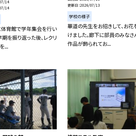
07/14
更新日
2026/07/13
07/14
学校の様子
華道の先生をお招きして、お花
に体育館で学年集会を行い
けました。廊下に部員のみなさ
学期を振り返った後、レクリ
作品が飾られてお...
...