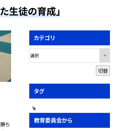
った生徒の育成」
カテゴリ
切替
タグ
教育委員会から
を勝ち