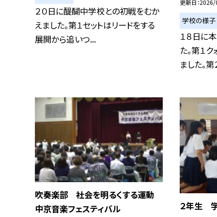
更新日
2026/
２０日に醍醐中学校との初戦をむか
学校の様子
えました。第１セットはリードをする
１８日に
展開から追いつ...
た。第１ク
ました。第２
吹奏楽部 社会を明るくする運動
２年生 
中京音楽フェスティバル