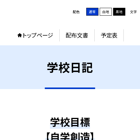
配色
通常
白地
黒地
文字
トップページ
配布文書
予定表
学校日記
学校目標
【自学創造】