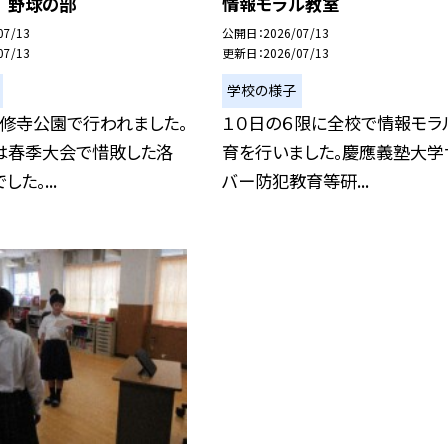
 野球の部
情報モラル教室
07/13
公開日
2026/07/13
07/13
更新日
2026/07/13
学校の様子
勧修寺公園で行われました。
１０日の６限に全校で情報モラ
は春季大会で惜敗した洛
育を行いました。慶應義塾大学
た。...
バー防犯教育等研...