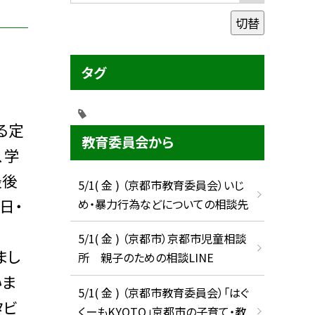
切替
タグ
る定
教育委員会から
、学
最後
5/1( 金 ) （京都市教育委員会）いじ
日・
め・暴力行為などについての相談先
5/1( 金 ) （京都市）京都市児童相談
まし
所 親子のための相談LINE
いま
5/1( 金 ) （京都市教育委員会）「はぐ
タビ
くーもKYOTO」京都市の子育て・教