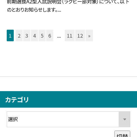
前期選抜A2型入試説明会（ラグビー部対象）について、以下
のとおりお知らせします。...
1
2
3
4
5
6
...
11
12
»
カテゴリ
切替