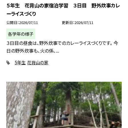
５年生 花背山の家宿泊学習 ３日目 野外炊事カレ
ーライスづくり
公開日
2026/07/11
更新日
2026/07/11
各学年の様子
３日目の昼食は、野外炊事でのカレーライスづくりです。 今
日の野外炊事も、火の係、...
5年生
花背山の家