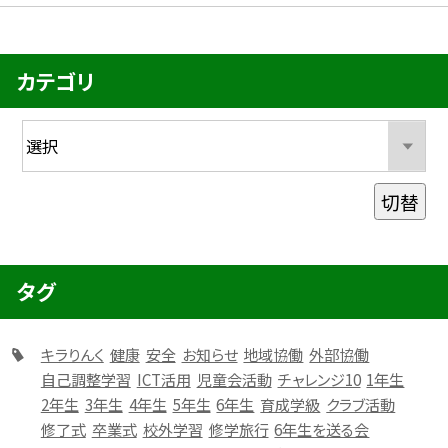
カテゴリ
切替
タグ
キラりんく
健康
安全
お知らせ
地域協働
外部協働
自己調整学習
ICT活用
児童会活動
チャレンジ10
1年生
2年生
3年生
4年生
5年生
6年生
育成学級
クラブ活動
修了式
卒業式
校外学習
修学旅行
6年生を送る会