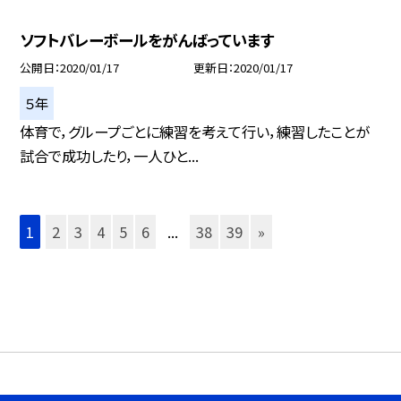
ソフトバレーボールをがんばっています
公開日
2020/01/17
更新日
2020/01/17
５年
体育で，グループごとに練習を考えて行い，練習したことが
試合で成功したり，一人ひと...
1
2
3
4
5
6
...
38
39
»