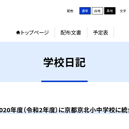
配色
通常
白地
黒地
文字
トップページ
配布文書
予定表
学校日記
2020年度（令和2年度）に京都京北小中学校に統