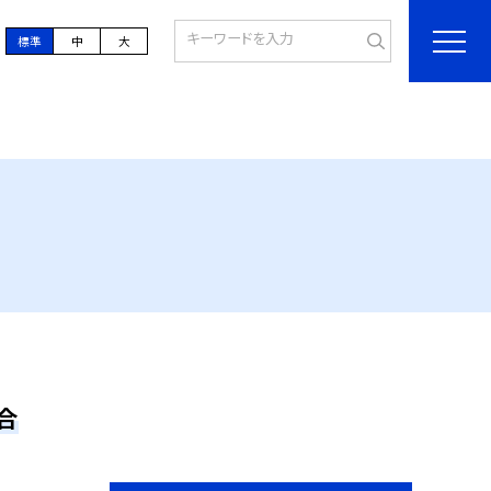
標準
中
大
合