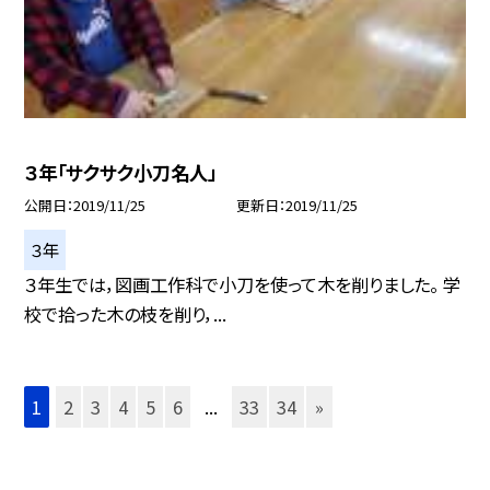
３年「サクサク小刀名人」
公開日
2019/11/25
更新日
2019/11/25
３年
３年生では，図画工作科で小刀を使って木を削りました。 学
校で拾った木の枝を削り，...
1
2
3
4
5
6
...
33
34
»