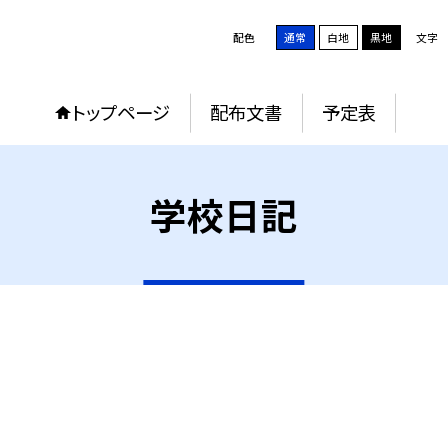
配色
通常
白地
黒地
文字
トップページ
配布文書
予定表
学校日記