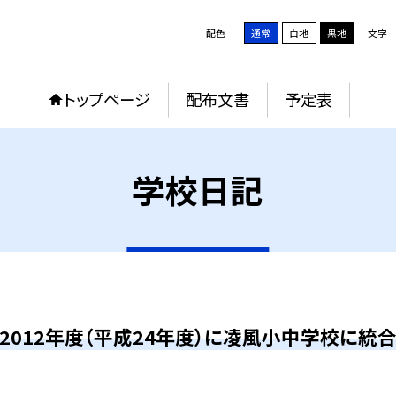
配色
通常
白地
黒地
文字
トップページ
配布文書
予定表
学校日記
2012年度（平成24年度）に凌風小中学校に統