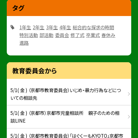
タグ
1年生
2年生
3年生
4年生
総合的な探求の時間
特別活動
部活動
委員会
修了式
卒業式
春休み
進路
教育委員会から
5/1( 金 ) （京都市教育委員会）いじめ・暴力行為などにつ
いての相談先
5/1( 金 ) （京都市）京都市児童相談所 親子のための相
談LINE
5/1( 金 ) （京都市教育委員会）「はぐくーもKYOTO」京都市