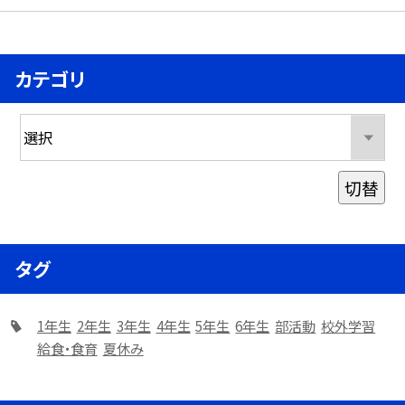
カテゴリ
切替
タグ
1年生
2年生
3年生
4年生
5年生
6年生
部活動
校外学習
給食・食育
夏休み