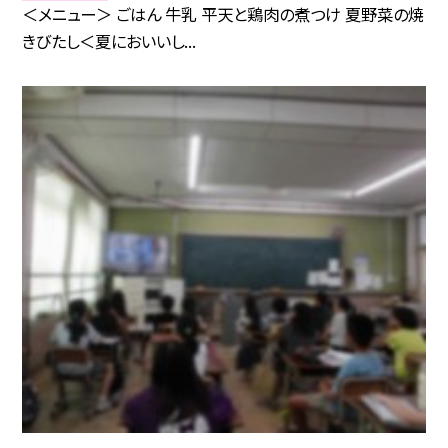
＜メニュー＞ ごはん 牛乳 平天と鶏肉の煮つけ 夏野菜の焼
きびたし＜夏においいし...