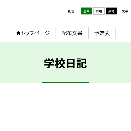
配色
通常
白地
黒地
文字
トップページ
配布文書
予定表
学校日記