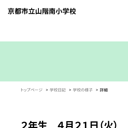
京都市立山階南小学校
トップページ
>
学校日記
>
学校の様子
>
詳細
２年生 ４月２１日（火） 