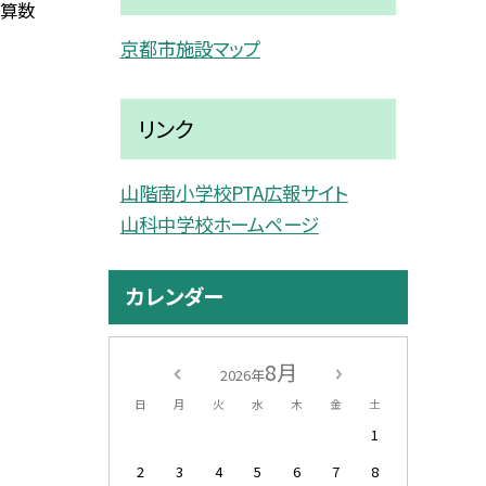
「算数
京都市施設マップ
リンク
山階南小学校PTA広報サイト
山科中学校ホームページ
カレンダー
8月
2026年
日
月
火
水
木
金
土
1
2
3
4
5
6
7
8