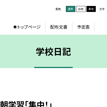
配色
通常
白地
黒地
文字
トップページ
配布文書
予定表
学校日記
朝学習「集中！」