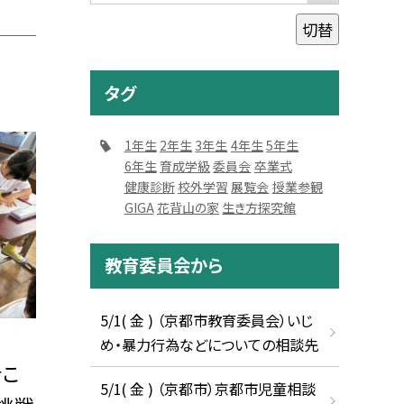
切替
タグ
1年生
2年生
3年生
4年生
5年生
6年生
育成学級
委員会
卒業式
健康診断
校外学習
展覧会
授業参観
GIGA
花背山の家
生き方探究館
教育委員会から
5/1( 金 ) （京都市教育委員会）いじ
め・暴力行為などについての相談先
きこ
5/1( 金 ) （京都市）京都市児童相談