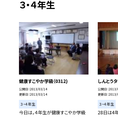
３・４年生
健康すこやか学級（0312)
しんとうタイ
公開日
2013/03/14
公開日
2013/
更新日
2013/03/14
更新日
2013/
３・４年生
３・４年生
今日は，４年生が健康すこやか学級
28日は4