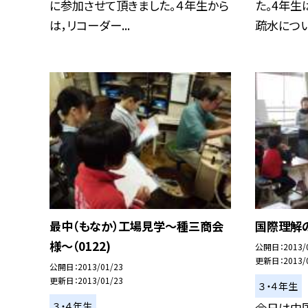
に参加させて頂きました。４年生から
た。4年生
は，リコーダー...
疏水について
最中（もなか）工場見学〜種三商会
国際理解の
様〜（0122)
公開日
2013/
更新日
2013/
公開日
2013/01/23
更新日
2013/01/23
３・４年生
３・４年生
今日は中国