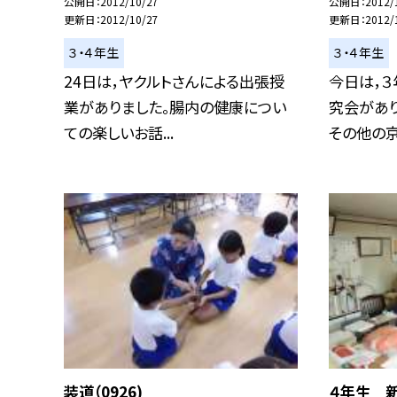
公開日
2012/10/27
公開日
2012/
更新日
2012/10/27
更新日
2012/
３・４年生
３・４年生
24日は，ヤクルトさんによる出張授
今日は，
業がありました。腸内の健康につい
究会があり
ての楽しいお話...
その他の京都
装道（0926)
４年生 