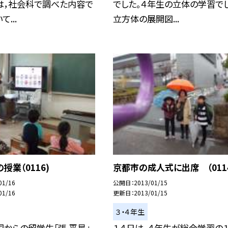
は，社会科で調べた内容で
でした。４年生の立体の学習でし
...
立方体の展開図...
授業（0116)
京都市の成人式に出席 （011
01/16
公開日
2013/01/15
01/16
更新日
2013/01/15
３・４年生
からの留学生「張 平星」
１４日は，４年生が総合学習の