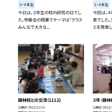
３・４年生
３・４年生
今日は，３年生の校内研究の日でし
今回は，４
た。学級会の授業でテーマは「クラス
表でした。
みんなで大きな...
とを発表しま
錦林校との交流（1112)
３年・錦林
公開日
2012/11/13
公開日
2012/