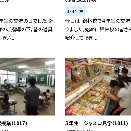
11/09
更新日
2012/11/06
３・４年生
年生の交流の日でした。錦
今日は，錦林校で４年生の交流
様のご指導の下，昔の道具
りました。始めに錦林校の皆さ
い...
紹介して頂き，...
授業（1017)
３年生 ジャスコ見学（1011)