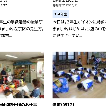
10/20
公開日
2012/10/11
10/17
更新日
2012/10/11
３・４年生
３年生の学級活動の授業研
今日は，３年生がイオンに見学
ました。左京区の先生方，
きました。はじめは，お店の中
市...
に見学させてい...
新洞消防分団のお仕事！
装道（091２)