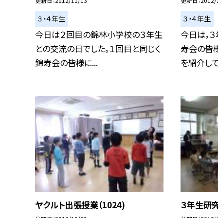
更新日
2012/11/13
更新日
2012/
３・４年生
３・４年生
今日は２回目の錦林小学校の３年生
今日は，３
との交流の日でした。１回目と同じく
寿会の皆
錦寿会の皆様に...
を紹介して頂
ヤクルト出張授業（1024)
３年生研究