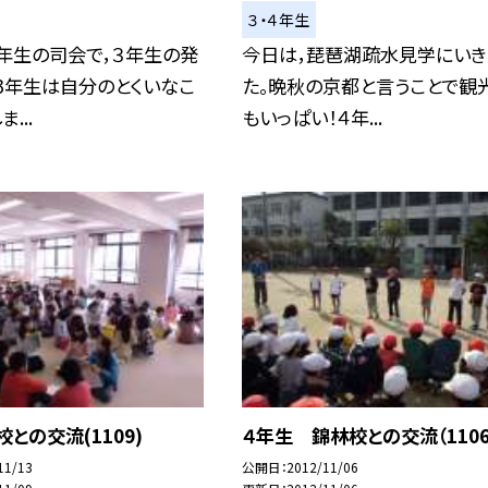
３・４年生
年生の司会で，３年生の発
今日は，琵琶湖疏水見学にいき
3年生は自分のとくいなこ
た。晩秋の京都と言うことで観
...
もいっぱい！４年...
校との交流(1109)
４年生 錦林校との交流（1106
11/13
公開日
2012/11/06