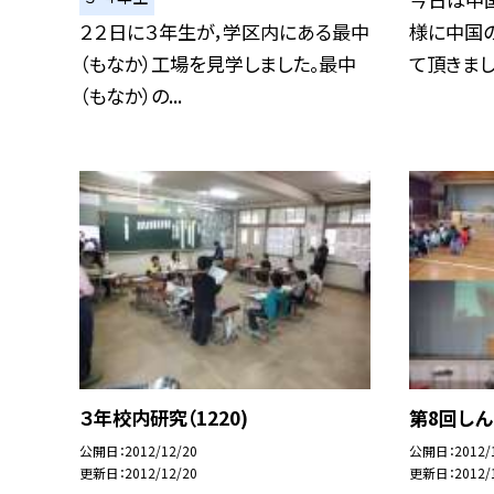
２２日に３年生が，学区内にある最中
様に中国
（もなか）工場を見学しました。最中
て頂きました
（もなか）の...
３年校内研究（1220)
第8回しん
公開日
2012/12/20
公開日
2012/
更新日
2012/12/20
更新日
2012/