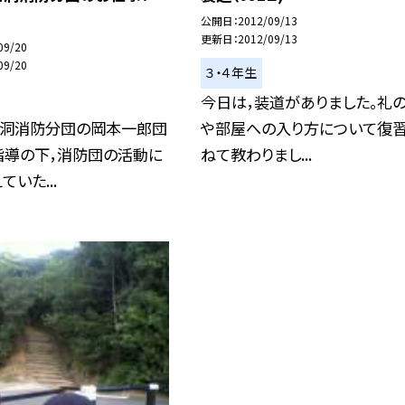
公開日
2012/09/13
更新日
2012/09/13
09/20
09/20
３・４年生
今日は，装道がありました。礼
新洞消防分団の岡本一郎団
や部屋への入り方について復
指導の下，消防団の活動に
ねて教わりまし...
いた...