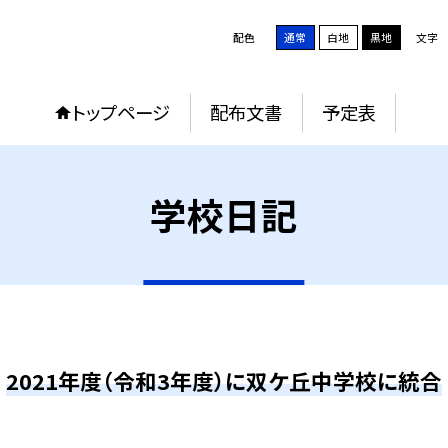
配色
通常
白地
黒地
文字
トップページ
配布文書
予定表
学校日記
2021年度（令和3年度）に双ケ丘中学校に統合