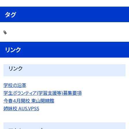
タグ
リンク
リンク
学校の沿革
学生ボランティア(学習支援等)募集要項
今春４月開校 東山開睛館
姉妹校 AUS.VPSS