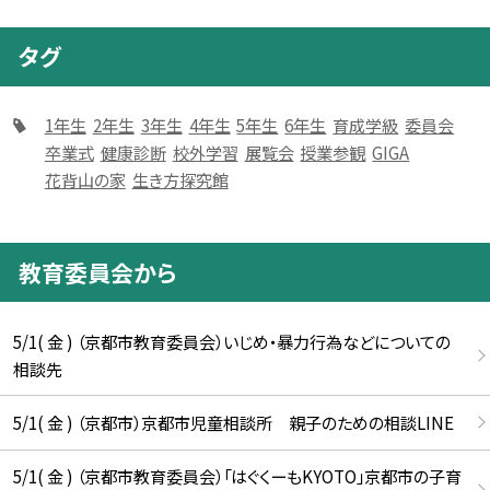
タグ
1年生
2年生
3年生
4年生
5年生
6年生
育成学級
委員会
卒業式
健康診断
校外学習
展覧会
授業参観
GIGA
花背山の家
生き方探究館
教育委員会から
5/1( 金 ) （京都市教育委員会）いじめ・暴力行為などについての
相談先
5/1( 金 ) （京都市）京都市児童相談所 親子のための相談LINE
5/1( 金 ) （京都市教育委員会）「はぐくーもKYOTO」京都市の子育