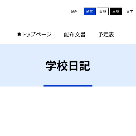
配色
通常
白地
黒地
文字
トップページ
配布文書
予定表
学校日記