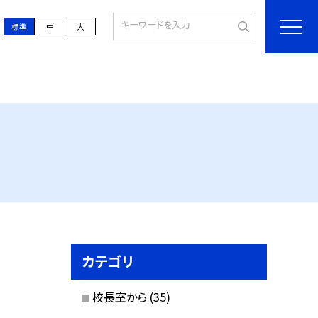
標準
中
大
カテゴリ
校長室から
(35)