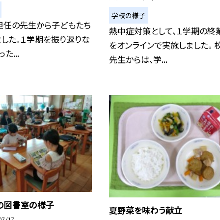
学校の様子
担任の先生から子どもたち
熱中症対策として、１学期の終
した。１学期を振り返りな
をオンラインで実施しました。 
た...
先生からは、学...
の図書室の様子
夏野菜を味わう献立
07/17