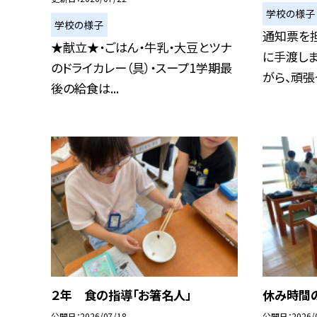
学校の様子
学校の様子
通知票を
★献立★・ごはん・牛乳・大豆とツナ
に手渡しま
のドライカレー（具）・スープ1学期最
がら、頑張っ
後の給食は...
２年 食の指導「お箸名人」
休み時間
公開日
2026/07/18
公開日
2026/