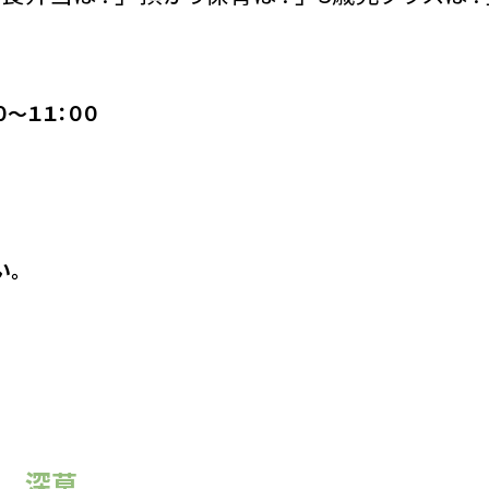
～１１：００
い
。
ー 深草