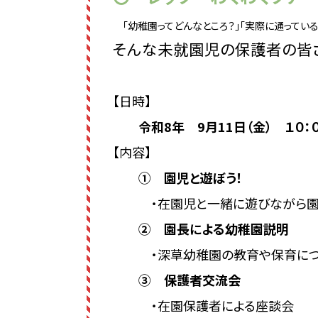
「幼稚園ってどんなところ？」「実際に通ってい
そんな未就園児の保護者の皆さ
【日時】
令和8年 9月11日（金） １０：
【内容】
① 園児と遊ぼう！
・
在園児と一緒に遊びながら
② 園長による幼稚園説明
・深草幼稚園の教育や保育につ
③ 保護者交流会
・在園保護者による座談会