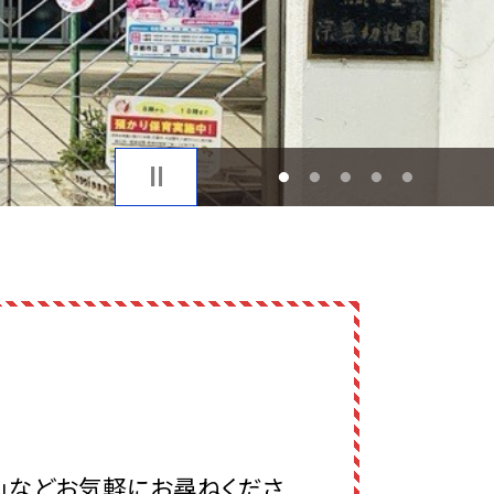
1
2
3
4
5
？」などお気軽にお尋ねくださ