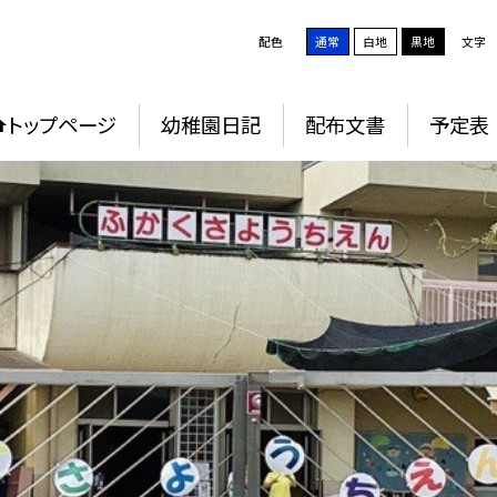
配色
通常
白地
黒地
文字
トップページ
幼稚園日記
配布文書
予定表