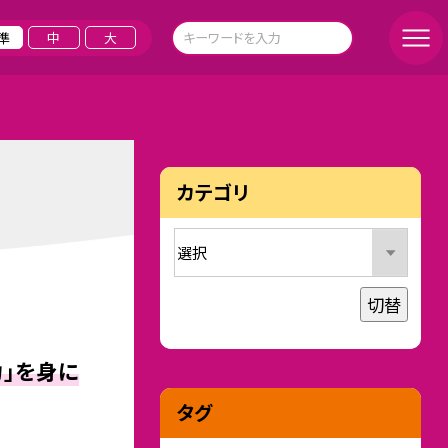
準
中
大
カテゴリ
切替
」を身に
タグ