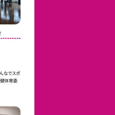
会
んなでスポ
保健体育委