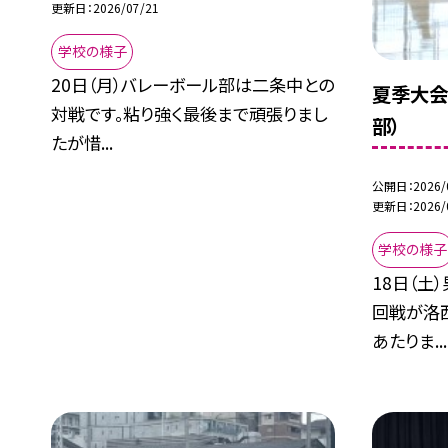
更新日
2026/07/21
学校の様子
20日（月）バレーボール部は二条中との
夏季大会
対戦です。粘り強く最後まで頑張りまし
部）
たが惜...
公開日
2026/
更新日
2026/
学校の様子
18日（土
回戦が洛
あたりま...