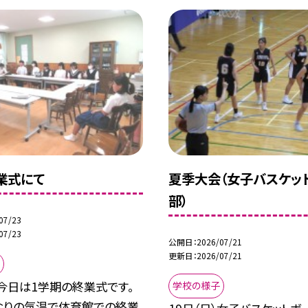
業式にて
夏季大会（女子バスケッ
部）
07/23
07/23
公開日
2026/07/21
更新日
2026/07/21
）今日は1学期の終業式です。
学校の様子
なりの気温で体育館での終業