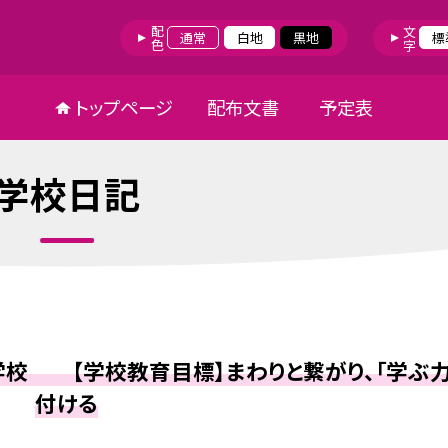
配色
文字
通常
白地
黒地
標
トップページ
配布文書
予定表
学校日記
学校 【学校教育目標】まわりと繋がり、「学ぶ力
付ける