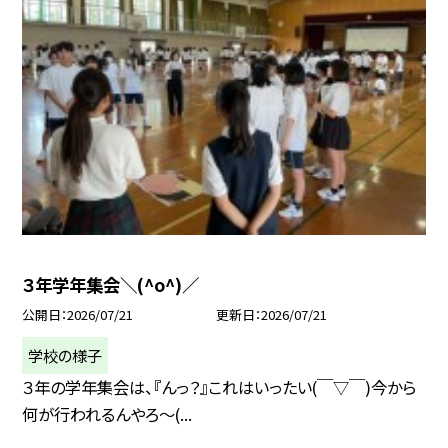
３年学年集会＼(^o^)／
公開日
2026/07/21
更新日
2026/07/21
学校の様子
３年の学年集会は、『んっ？』これはいったい(￣▽￣)今から
何が行われるんやろ～(...