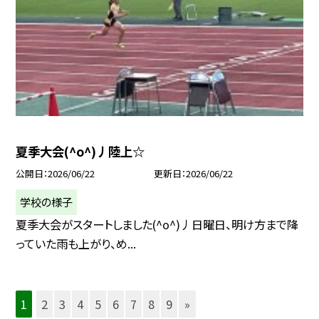
夏季大会(^o^)丿陸上☆
公開日
2026/06/22
更新日
2026/06/22
学校の様子
夏季大会がスタートしました(^o^)丿日曜日、明け方まで降
っていた雨も上がり、め...
1
2
3
4
5
6
7
8
9
»