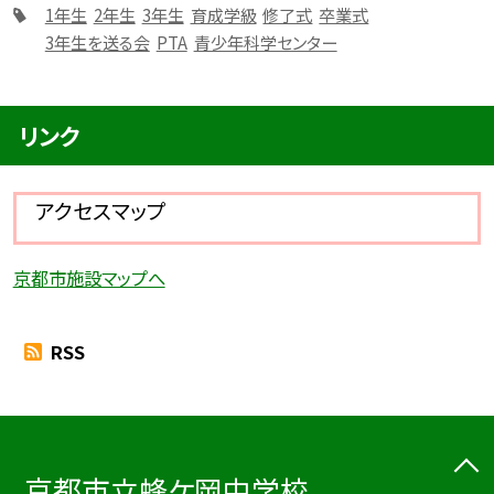
1年生
2年生
3年生
育成学級
修了式
卒業式
3年生を送る会
PTA
青少年科学センター
リンク
アクセスマップ
京都市施設マップへ
RSS
京都市立蜂ケ岡中学校