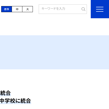
標準
中
大
時統合
小中学校に統合