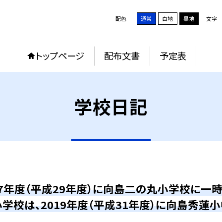
配色
通常
白地
黒地
文字
トップページ
配布文書
予定表
学校日記
17年度（平成29年度）に向島二の丸小学校に一
学校は、2019年度（平成31年度）に向島秀蓮