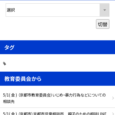
切替
タグ
教育委員会から
5/1( 金 ) （京都市教育委員会）いじめ・暴力行為などについての
相談先
5/1( 金 ) （京都市）京都市児童相談所 親子のための相談LINE