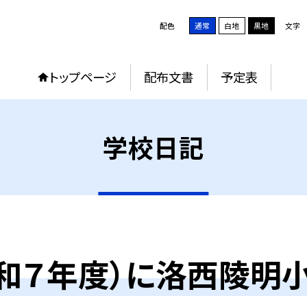
配色
通常
白地
黒地
文字
トップページ
配布文書
予定表
学校日記
（令和７年度）に洛西陵明