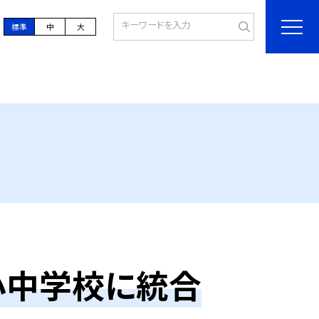
標準
中
大
小中学校に統合