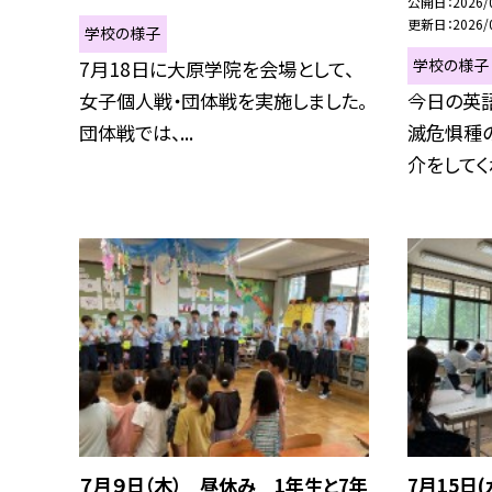
公開日
2026/
更新日
2026/
学校の様子
学校の様子
7月18日に大原学院を会場として、
女子個人戦・団体戦を実施しました。
今日の英
団体戦では、...
滅危惧種
介をしてくれ
７月９日（木） 昼休み 1年生と7年
7月15日