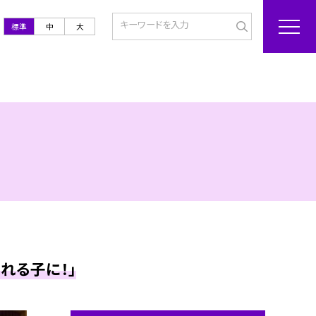
標準
中
大
れる子に！」