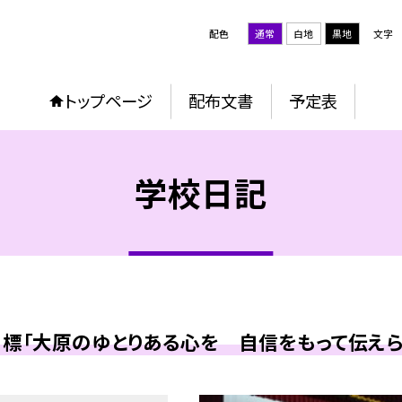
配色
通常
白地
黒地
文字
トップページ
配布文書
予定表
学校日記
標「大原のゆとりある心を 自信をもって伝えら