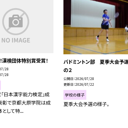
！漢検団体特別賞受賞！
バドミントン部 夏季大会予
07/28
の２
07/28
公開日
2026/07/28
更新日
2026/07/22
度「日本漢字能力検定」成
学校の様子
表彰で京都大原学院は成
夏季大会予選の様子。
として特...