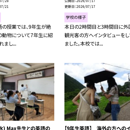
07/28
公開日
2026/07/17
07/21
更新日
2026/07/17
学校の様子
語の授業では、9年生が絶
本日の2時間目と3時間目に外
の動物について7年生に紹
観光客の方へインタビューをし
まし...
ました。本校では...
(水) Max先生との英語の
【9年生英語】 海外の方への