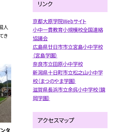
リンク
京都大原学院Webサイト
国人
小中一貫教育小規模校全国連絡
てき
協議会
広島県廿日市市立宮島小中学校
（宮島学園）
奈良市立田原小中学校
新潟県十日町市立松之山小中学
校（まつのやま学園）
滋賀県長浜市立余呉小中学校（鏡
岡学園）
アクセスマップ
インタ