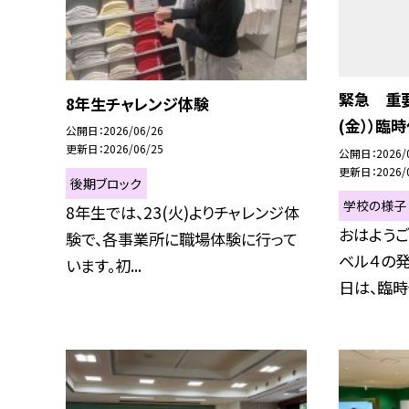
緊急 重要
8年生チャレンジ体験
(金））臨
公開日
2026/06/26
更新日
2026/06/25
公開日
2026/
更新日
2026/
後期ブロック
学校の様子
8年生では、23(火)よりチャレンジ体
おはようご
験で、各事業所に職場体験に行って
ベル４の
います。初...
日は、臨時休