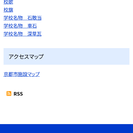
校歌
校旗
学校名物 石敢当
学校名物 車石
学校名物 深草瓦
アクセスマップ
京都市施設マップ
RSS