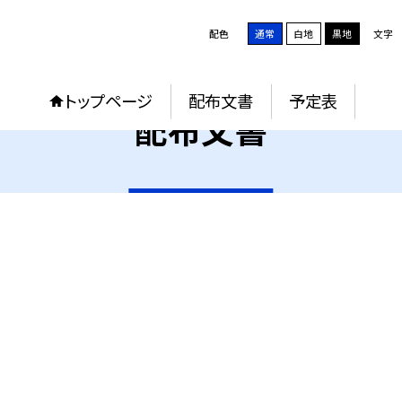
配色
通常
白地
黒地
文字
トップページ
配布文書
予定表
配布文書