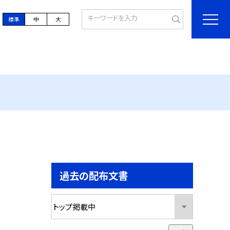
標準
中
大
過去の配布文書