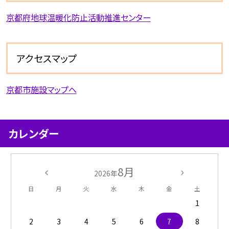
京都府地球温暖化防止活動推進センター
アクセスマップ
京都市施設マップへ
カレンダー
8月
2026年
日
月
火
水
木
金
土
1
2
3
4
5
6
7
8