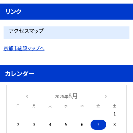
リンク
アクセスマップ
京都市施設マップへ
カレンダー
8月
2026年
日
月
火
水
木
金
土
1
2
3
4
5
6
7
8