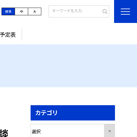
標準
中
大
予定表
カテゴリ
談