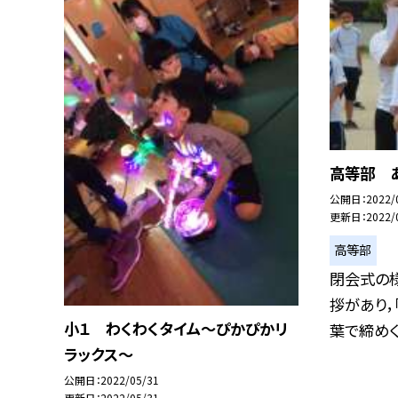
高等部 あ
公開日
2022/
更新日
2022/
高等部
閉会式の
拶があり，
小１ わくわくタイム〜ぴかぴかリ
葉で締めくく
ラックス〜
公開日
2022/05/31
更新日
2022/05/31