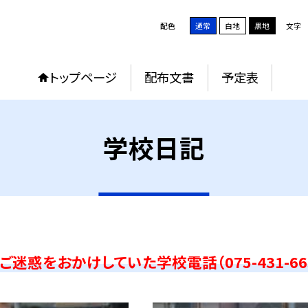
配色
通常
白地
黒地
文字
トップページ
配布文書
予定表
学校日記
迷惑をおかけしていた学校電話（075-431-66