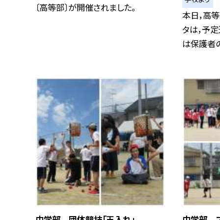
〔高等部〕が開催されました。
本日，高
タは，予定
は保護者の.
中学部 団体競技「玉入れ」
中学部 