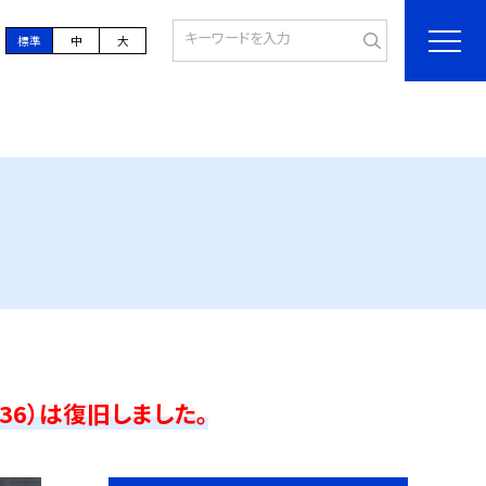
標準
中
大
36）は復旧しました。