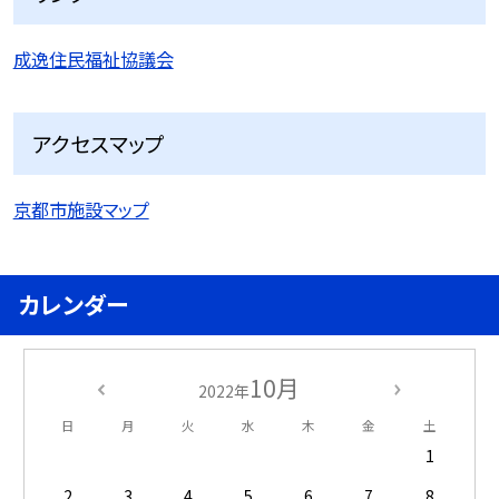
成逸住民福祉協議会
アクセスマップ
京都市施設マップ
カレンダー
10月
2022年
日
月
火
水
木
金
土
1
2
3
4
5
6
7
8