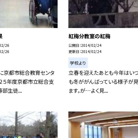
果
紅梅分教室の紅梅
02/26
公開日
2014/02/24
02/26
更新日
2014/02/24
学校より
日に京都市総合教育センタ
立春を迎えたあとも今年はい
成２５年度京都市立総合支
も冬ががんばっている様子が
部生徒...
ます。が…よく見...