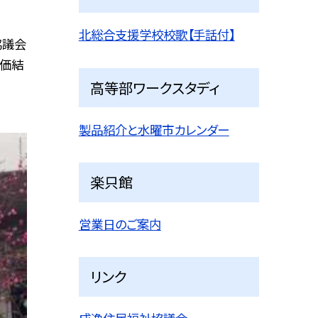
北総合支援学校校歌【手話付】
協議会
評価結
高等部ワークスタディ
製品紹介と水曜市カレンダー
楽只館
営業日のご案内
リンク