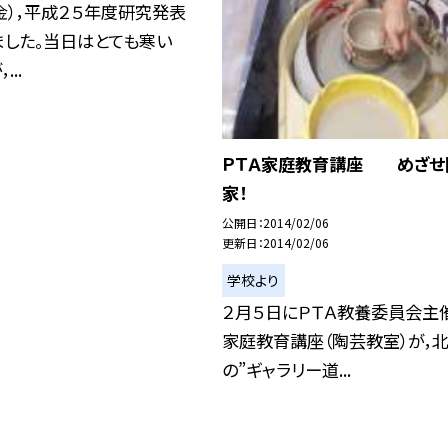
金），平成２５年度研究発表
ました。当日はとても寒い
..
ＰＴＡ家庭教育講座 めざせ
家！
公開日
2014/02/06
更新日
2014/02/06
学校より
２月５日にＰＴＡ教養委員会主
家庭教育講座（陶芸教室）が，
の”ギャラリー道...