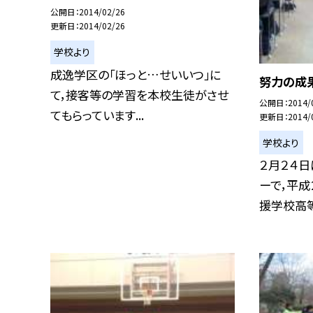
公開日
2014/02/26
更新日
2014/02/26
学校より
成逸学区の「ほっと…せいいつ」に
努力の成
て，接客等の学習を本校生徒がさせ
公開日
2014/
てもらっています...
更新日
2014/
学校より
２月２４
ーで，平
援学校高等