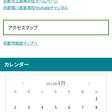
京都市立高等学校ホームページ
京都堀川音楽高校Youtubeチャンネル
アクセスマップ
京都市施設マップへ
カレンダー
4月
2023年
日
月
火
水
木
金
土
1
2
3
4
5
6
7
8