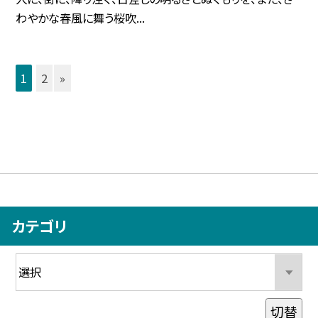
わやかな春風に舞う桜吹...
1
2
»
カテゴリ
切替