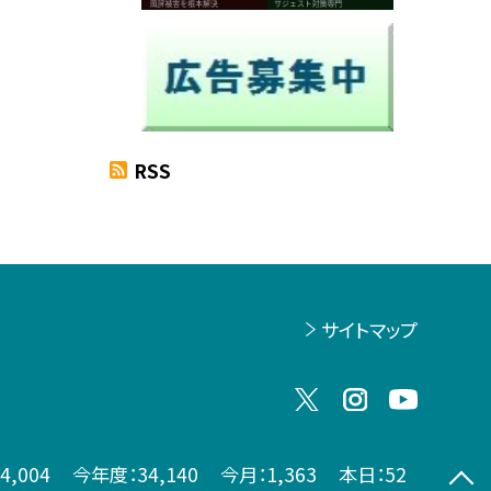
RSS
サイトマップ
74,004
今年度：
34,140
今月：
1,363
本日：
52