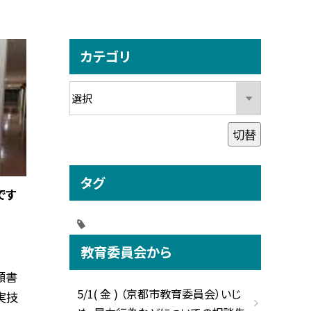
カテゴリ
切替
タグ
です
教育委員会から
願書
5/1( 金 ) （京都市教育委員会）いじ
実技