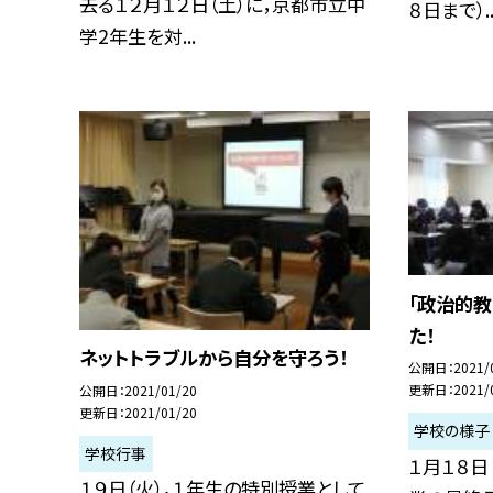
去る１２月１２日（土）に，京都市立中
８日まで）..
学2年生を対...
「政治的
た！
ネットトラブルから自分を守ろう！
公開日
2021/
更新日
2021/
公開日
2021/01/20
更新日
2021/01/20
学校の様子
学校行事
１月１８日
１９日（火），１年生の特別授業として