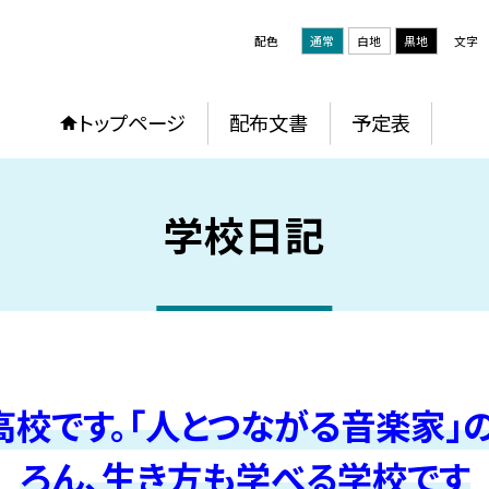
配色
通常
白地
黒地
文字
トップページ
配布文書
予定表
学校日記
校です。「人とつながる音楽家」
ろん、生き方も学べる学校です