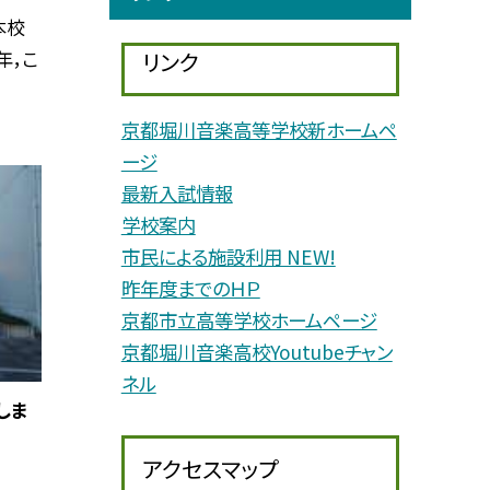
本校
年，こ
リンク
京都堀川音楽高等学校新ホームペ
ージ
最新入試情報
学校案内
市民による施設利用 NEW!
昨年度までのＨＰ
京都市立高等学校ホームページ
京都堀川音楽高校Youtubeチャン
ネル
しま
アクセスマップ