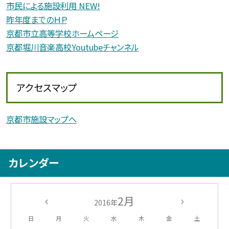
市民による施設利用 NEW!
昨年度までのＨＰ
京都市立高等学校ホームページ
京都堀川音楽高校Youtubeチャンネル
アクセスマップ
京都市施設マップへ
カレンダー
2月
2016年
日
月
火
水
木
金
土