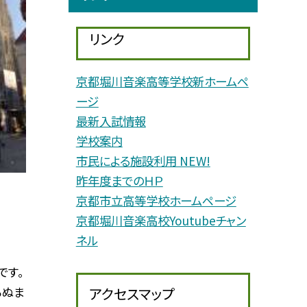
リンク
京都堀川音楽高等学校新ホームペ
ージ
最新入試情報
学校案内
市民による施設利用 NEW!
昨年度までのＨＰ
京都市立高等学校ホームページ
京都堀川音楽高校Youtubeチャン
ネル
です。
らぬま
アクセスマップ