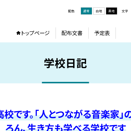
配色
通常
白地
黒地
文字
トップページ
配布文書
予定表
学校日記
校です。「人とつながる音楽家」
ろん、生き方も学べる学校です