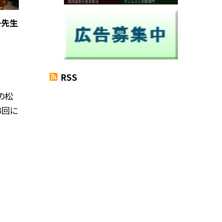
子先生
RSS
の松
3回に