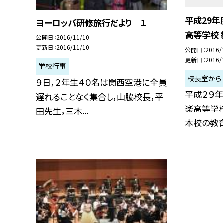
平成29年
ヨーロッパ研修旅行だより １
高等学校
公開日
2016/11/10
更新日
2016/11/10
公開日
2016/
更新日
2016/
学校行事
校長室から
９日，２年生４０名は関西空港に全員
平成２９
遅れることなく集合し，山脇校長，平
楽高等学校
田先生，三木...
本校の教育目