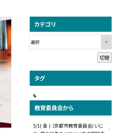
カテゴリ
切替
タグ
教育委員会から
5/1( 金 ) （京都市教育委員会）いじ