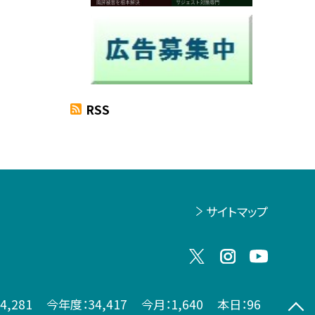
RSS
サイトマップ
74,281
今年度：
34,417
今月：
1,640
本日：
96