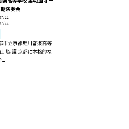
楽高等学校 第42回オー
定期演奏会
07/22
07/22
京都市立京都堀川音楽高等
 山 脇 護 京都に本格的な
..