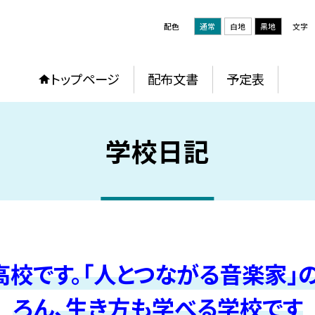
配色
通常
白地
黒地
文字
トップページ
配布文書
予定表
学校日記
校です。「人とつながる音楽家」
ろん、生き方も学べる学校です