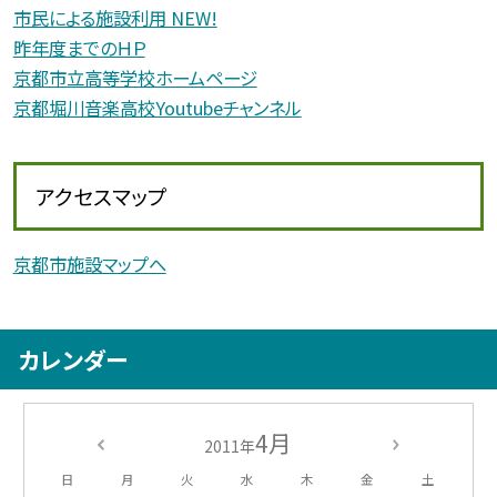
市民による施設利用 NEW!
昨年度までのＨＰ
京都市立高等学校ホームページ
京都堀川音楽高校Youtubeチャンネル
アクセスマップ
京都市施設マップへ
カレンダー
4月
2011年
日
月
火
水
木
金
土