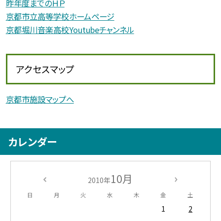
昨年度までのＨＰ
京都市立高等学校ホームページ
京都堀川音楽高校Youtubeチャンネル
アクセスマップ
京都市施設マップへ
カレンダー
10月
2010年
日
月
火
水
木
金
土
1
2