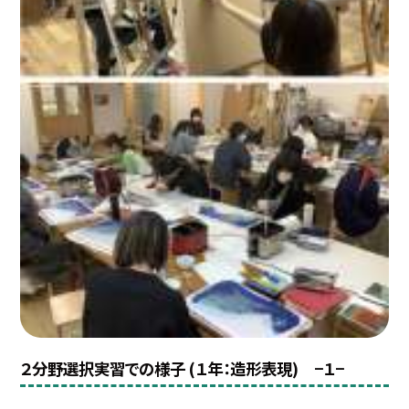
２分野選択実習での様子 (１年：造形表現) −１−