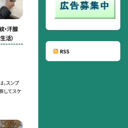
紋・汗腺
間生活）
RSS
は，スンプ
察してスケ