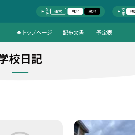
配色
文字
通常
白地
黒地
標
トップページ
配布文書
予定表
学校日記