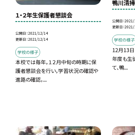
鴨川清掃
１・２年生保護者懇談会
公開日
2021/
更新日
2021/
公開日
2021/12/14
更新日
2021/12/14
学校の様子
12月13
学校の様子
年度も生
本校では毎年，１２月中旬の時期に保
て、鴨...
護者懇談会を行い，学習状況の確認や
進路の確認，...