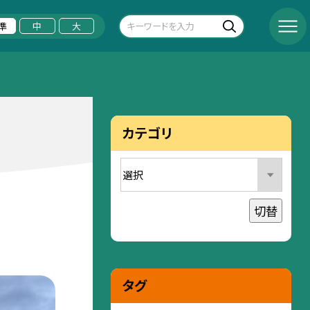
準
中
大
カテゴリ
切替
タグ