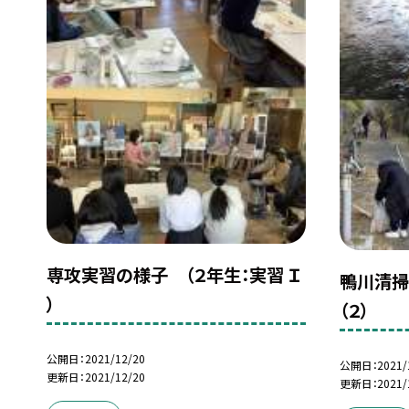
専攻実習の様子 （２年生：実習 Ｉ
鴨川清掃
）
（２）
公開日
2021/12/20
公開日
2021/
更新日
2021/12/20
更新日
2021/