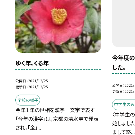
今年度の
ゆく年，くる年
した。
公開日
2021/12/25
公開日
2021/
更新日
2021/12/25
更新日
2021/
学校の様子
中学生のみ
今年１年の世相を漢字一文字で表す
〈中学生の
「今年の漢字」は，京都の清水寺で発表
始しまし
され，「金」...
まして終...