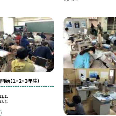
開始（１・２・３年生）
12/21
12/21