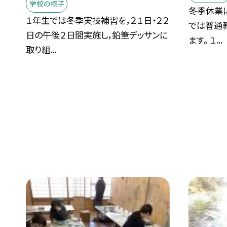
学校の様子
冬季休業
１年生では冬季実技補習を，２１日・２２
では普通
日の午後２日間実施し，鉛筆デッサンに
ます。 １...
取り組...