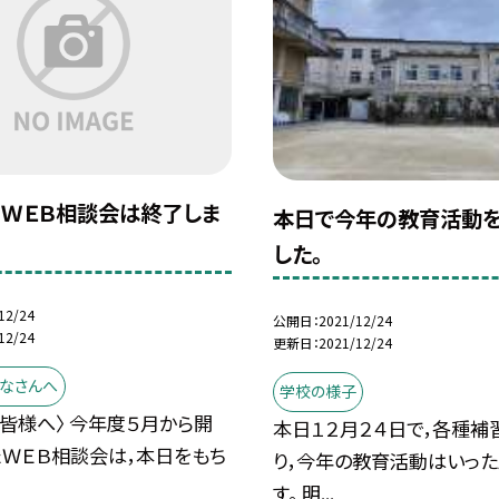
ＷＥＢ相談会は終了しま
本日で今年の教育活動
した。
12/24
公開日
2021/12/24
12/24
更新日
2021/12/24
なさんへ
学校の様子
皆様へ〉 今年度５月から開
本日１２月２４日で，各種補
たＷＥＢ相談会は，本日をもち
り，今年の教育活動はいっ
す。 明...