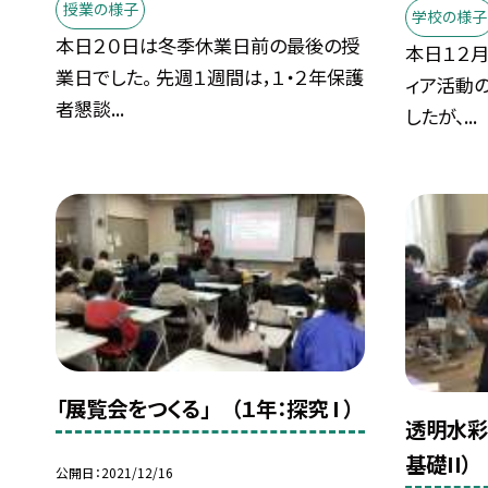
授業の様子
学校の様子
本日２０日は冬季休業日前の最後の授
本日１２月
業日でした。 先週１週間は，１・２年保護
ィア活動
者懇談...
したが、...
「展覧会をつくる」 （１年：探究 I ）
透明水彩
基礎II）
公開日
2021/12/16