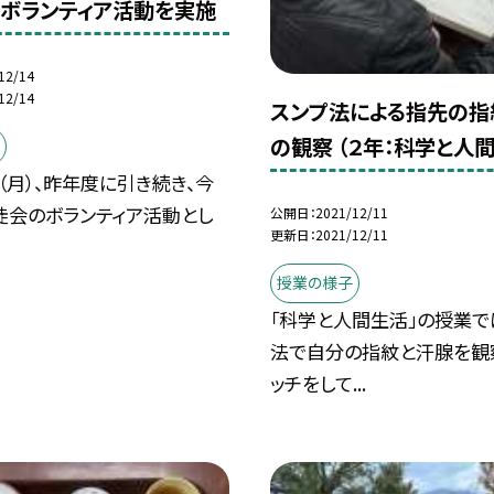
ボランティア活動を実施
12/14
12/14
スンプ法による指先の指
の観察 （２年：科学と人
日（月）、昨年度に引き続き、今
徒会のボランティア活動とし
公開日
2021/12/11
更新日
2021/12/11
授業の様子
「科学と人間生活」の授業で
法で自分の指紋と汗腺を観
ッチをして...