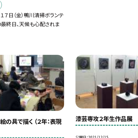
１７日（金）鴨川清掃ボランテ
の最終日、天候も心配されま
漆芸専攻２年生作品展
絵の具で描く （２年：表現
公開日
2021/12/15