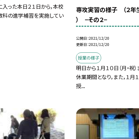
に入った本日２１日から，本校
専攻実習の様子 （２年生
教科の進学補習を実施してい
） −その２−
公開日
2021/12/20
更新日
2021/12/20
授業の様子
明日から１月１０日（月・祝
休業期間となり，また，１月１
授...