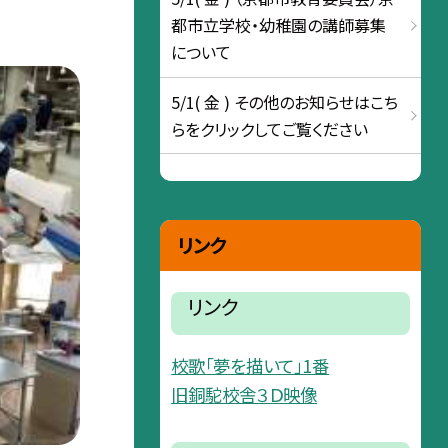
都市立学校・幼稚園の講師募集
について
5/1( 金 ) その他のお知らせはこち
らをクリックしてご覧ください
リンク
リンク
校歌「夢を描いて」1番
旧銅駝校舎３Ｄ映像