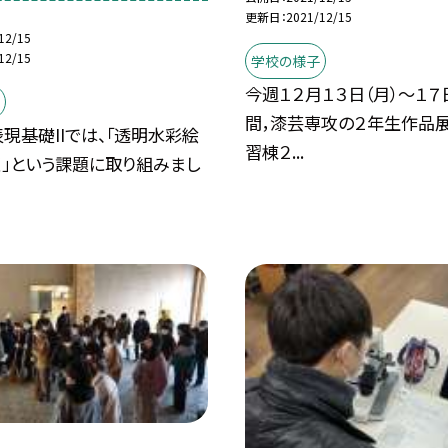
更新日
2021/12/15
12/15
12/15
学校の様子
今週１２月１３日（月）〜１７
間，漆芸専攻の２年生作品
現基礎IIでは、「透明水彩絵
習棟２...
く」という課題に取り組みまし